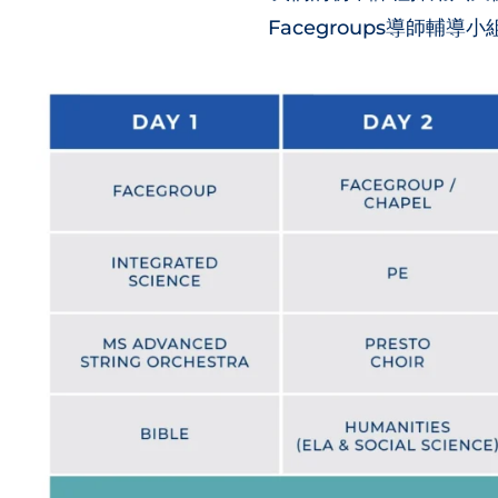
Facegroups導師