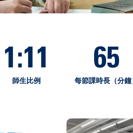
1
:11
65
師生比例
每節課時長（分鐘