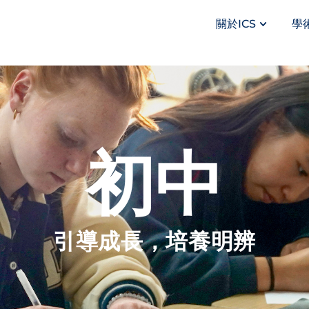
關於ICS
學
初中
引導成長，培養明辨